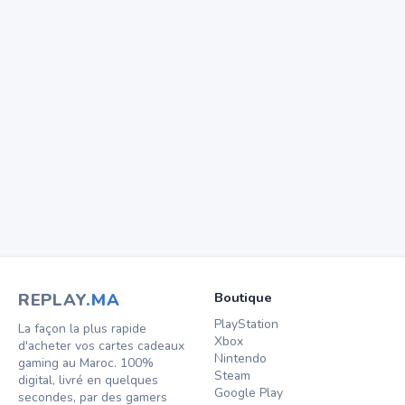
Quels moyens de paiement acceptez-vous ?
US ou Europe — quelle région choisir ?
J’ai perdu mon code — que faire ?
REPLAY
.MA
Boutique
PlayStation
La façon la plus rapide
Xbox
d'acheter vos cartes cadeaux
Nintendo
gaming au Maroc. 100%
Steam
digital, livré en quelques
Google Play
secondes, par des gamers