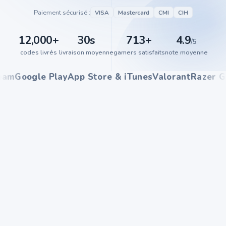
Paiement sécurisé :
VISA
Mastercard
CMI
CIH
12,000
+
30
s
713
+
4.9
/5
codes livrés
livraison moyenne
gamers satisfaits
note moyenne
m
Google Play
App Store & iTunes
Valorant
Razer Gold