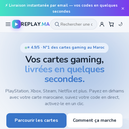
⚡ Livraison instantanée par email — vos codes en quelques
×
secondes
REPLAY
.MA
▶
🌙
⭐ 4.9/5 · N°1 des cartes gaming au Maroc
Vos cartes gaming,
livrées en quelques
secondes.
PlayStation, Xbox, Steam, Netflix et plus. Payez en dirhams
avec votre carte marocaine, suivez votre code en direct,
activez-le en un clic.
Parcourir les cartes
Comment ça marche