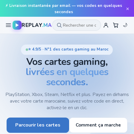
⚡ Livraison instantanée par email — vos codes en quelques
×
secondes
REPLAY
.MA
▶
🌙
⭐ 4.9/5 · N°1 des cartes gaming au Maroc
Vos cartes gaming,
livrées en quelques
secondes.
PlayStation, Xbox, Steam, Netflix et plus. Payez en dirhams
avec votre carte marocaine, suivez votre code en direct,
activez-le en un clic.
Parcourir les cartes
Comment ça marche