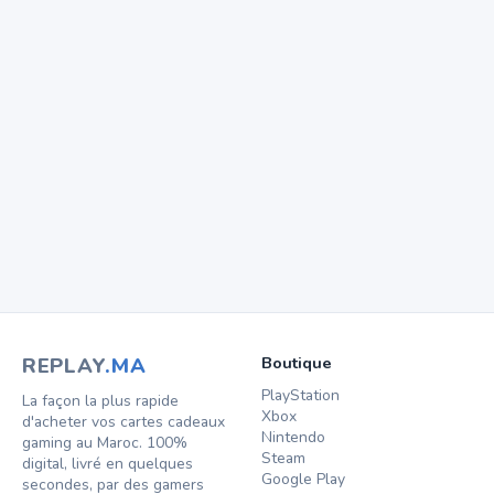
Quels moyens de paiement acceptez-vous ?
US ou Europe — quelle région choisir ?
J’ai perdu mon code — que faire ?
REPLAY
.MA
Boutique
PlayStation
La façon la plus rapide
Xbox
d'acheter vos cartes cadeaux
Nintendo
gaming au Maroc. 100%
Steam
digital, livré en quelques
Google Play
secondes, par des gamers