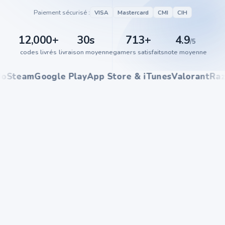
Paiement sécurisé :
VISA
Mastercard
CMI
CIH
12,000
+
30
s
713
+
4.9
/5
codes livrés
livraison moyenne
gamers satisfaits
note moyenne
team
Google Play
App Store & iTunes
Valorant
Razer